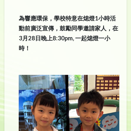
為響應環保，學校特意在熄燈1小時活
動前廣泛宣傳，鼓勵同學邀請家人，在
3月28日晚上8:30pm, 一起熄燈一小
時！