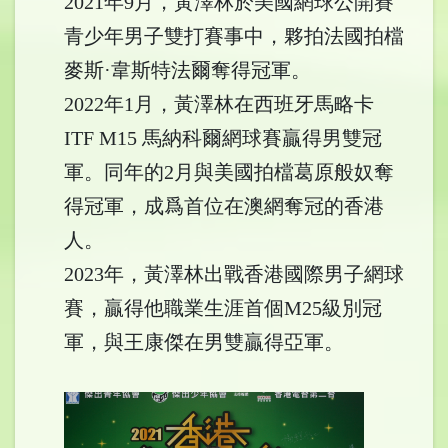
2021年9月，黃澤林於美國網球公開賽
青少年男子雙打賽事中，夥拍法國拍檔
麥斯·韋斯特法爾奪得冠軍。
2022年1月，黃澤林在西班牙馬略卡
ITF M15 馬納科爾網球賽贏得男雙冠
軍。同年的2月與美國拍檔葛原般奴奪
得冠軍，成爲首位在澳網奪冠的香港
人。
2023年，黃澤林出戰香港國際男子網球
賽，贏得他職業生涯首個M25級別冠
軍，與王康傑在男雙贏得亞軍。