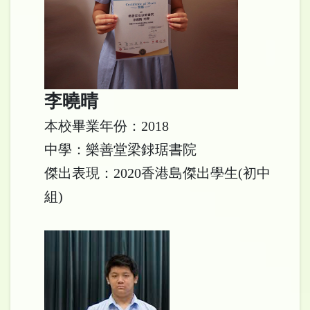
李曉晴
本校畢業年份：2018
中學：樂善堂梁銶琚書院
傑出表現：2020香港島傑出學生(初中
組)