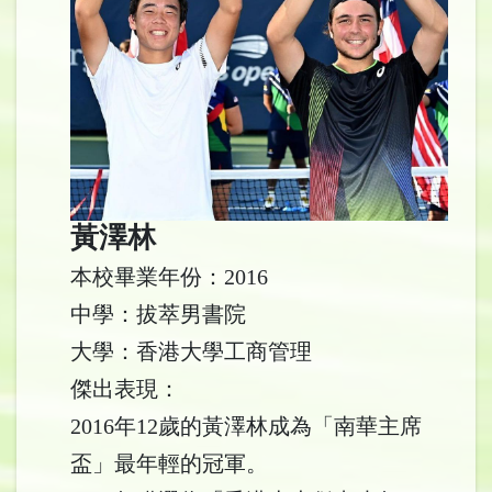
黃
澤林
本校畢業年份：2016
中學：拔萃男書院
大學：香港大學工商管理
傑出表現：
2016年12歲的黃澤林成為「南華主席
盃」最年輕的冠軍。