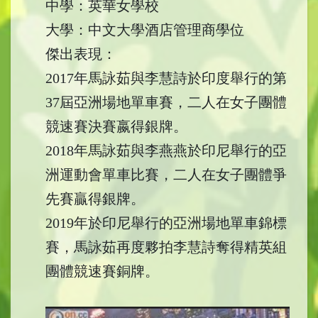
中學：英華女學校
大學：中文大學酒店管理商學位
傑出表現：
2017年馬詠茹與李慧詩於印度舉行的第
37屆亞洲場地單車賽，二人在女子團體
競速賽決賽嬴得銀牌。
2018年馬詠茹與李燕燕於印尼舉行的亞
洲運動會單車比賽，二人在女子團體爭
先賽贏得銀牌。
2019年於印尼舉行的亞洲場地單車錦標
賽，馬詠茹再度夥拍李慧詩奪得精英組
團體競速賽銅牌。