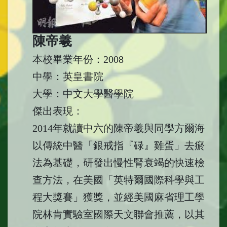
陳帝羲
本校畢業年份：2008
中學：英皇書院
大學：中文大學醫學院
傑出表現：
2014年就讀中六的陳帝羲與同學方爾海
以傳統中醫「銀戒指『碌』雞蛋」去瘀
法為基礎，研發出慢性腎衰竭的快速檢
查方法，在美國「英特爾國際科學與工
程大獎賽」獲獎，並經美國麻省理工學
院林肯實驗室國際天文聯會推薦，以其