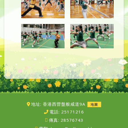
地址: 香港西營盤般咸道9A
地圖
電話:
25171216
傳真:
28576743