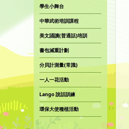
學生小舞台
中華武術培訓課程
美文誦讀(普通話)培訓
書包減重計劃
分貝計測量(常識)
一人一花活動
Lango 說話訓練
環保大使種植活動