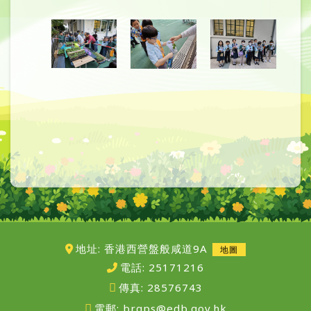
地址: 香港西營盤般咸道9A
地圖
電話:
25171216
傳真:
28576743
電郵:
brgps@edb.gov.hk