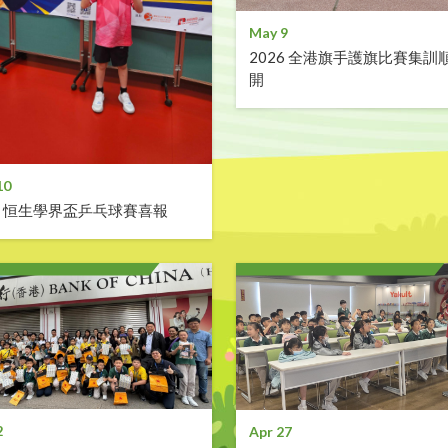
May 9
2026 全港旗手護旗比賽集訓
開
10
06 恒生學界盃乒乓球賽喜報
2
Apr 27