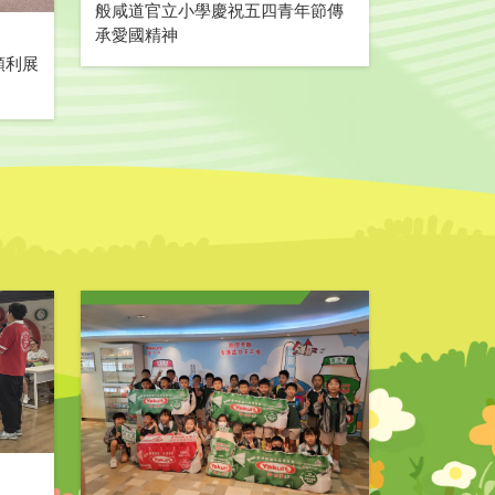
般咸道官立小學慶祝五四青年節傳
承愛國精神
順利展