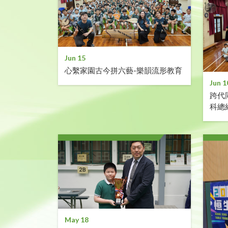
Jun 15
心繫家園古今拼六藝-樂韻流形教育
Jun 1
跨代
科總
May 18