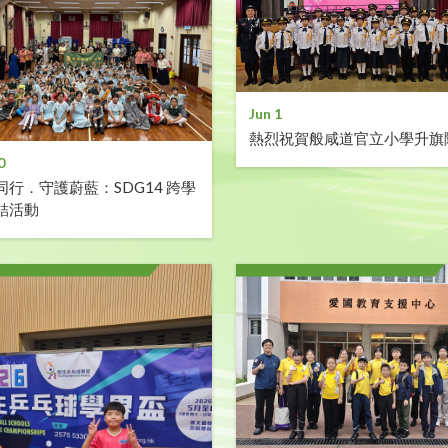
Jun 1
熱烈祝賀般咸道官立小學升旗
0
同行．守護蔚藍：SDG14 跨學
結活動