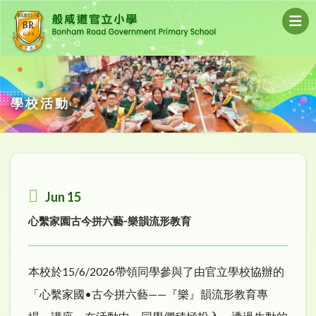
學校活動
Jun 15
心繫家園古今拼六藝-樂韻流形教育
本校於15/6/2026帶領同學參與了由官立學校協辦的
「心繫家國•古今拼六藝——『樂』韻流形教育專