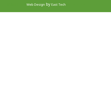
by
網頁設計公司
Web Design
East Tech
website design company