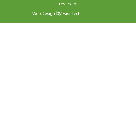
reserved.
by
網頁設計公司
Web Design
East Tech
website design company