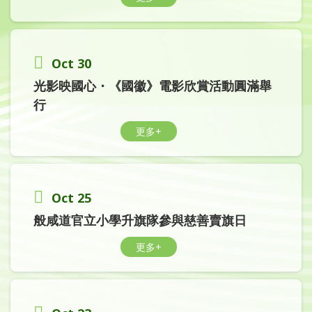
Oct 30
光影映國心・《國徽》電影欣賞活動圓滿舉
行
更多+
Oct 25
般咸道官立小學升旗隊參與慈善賣旗日
更多+