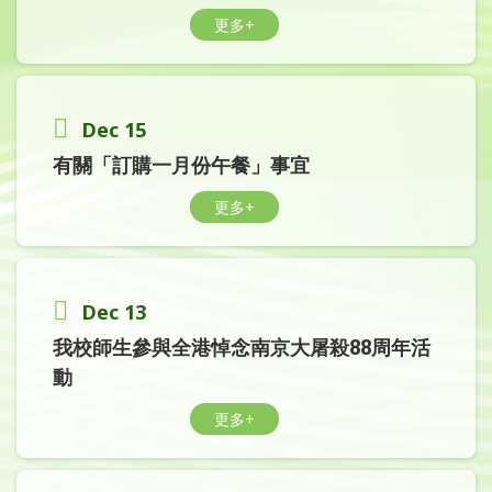
更多+
Dec 15
有關「訂購一月份午餐」事宜
更多+
Dec 13
我校師生參與全港悼念南京大屠殺88周年活
動
更多+