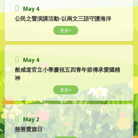
May 4
公民之聲演講活動-以兩文三語守護海洋
更多+
May 4
般咸道官立小學慶祝五四青年節傳承愛國精
神
更多+
May 2
慈善賣旗日